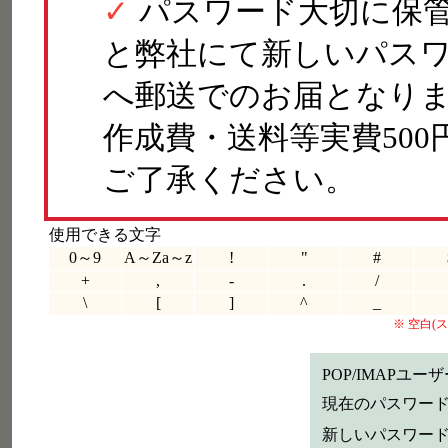
パスワード大切に保
と弊社にて新しいパス
へ郵送でのお届となりま
作成費・送料等実費50
ご了承ください。
使用できる文字
0～9
A～Za～z
!
"
#
+
,
-
.
/
\
[
]
^
_
※ 空白
POP/IMAPユー
現在のパスワー
新しいパスワー